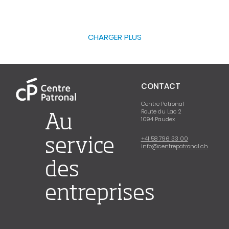
CHARGER PLUS
CONTACT
Centre Patronal
Route du Lac 2
Au
1094 Paudex
+41 58 796 33 00
service
info@centrepatronal.ch
des
entreprises