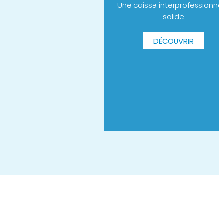
Une caisse interprofessionn
solide
DÉCOUVRIR