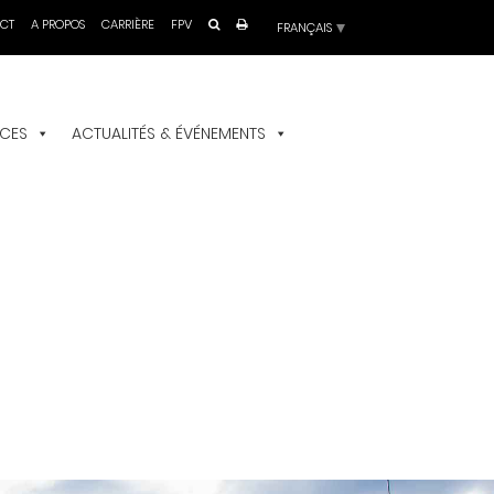
Choisir
CT
A PROPOS
CARRIÈRE
FPV
une
langue
ICES
ACTUALITÉS & ÉVÉNEMENTS