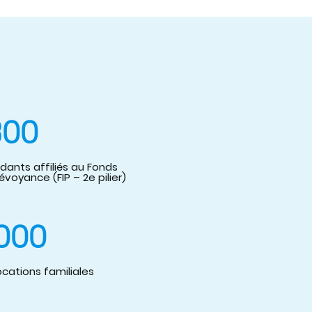
800
dants affiliés au Fonds
voyance (FIP – 2e pilier)
000
ocations familiales