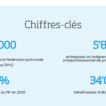
Chiffres-clés
’000
5’
entreprises et indépen
de la Fédération patronale
interprofessionnel de pré
se (FPV)
 %
34’
é au FIP en 2025
bénéficiaires d’all