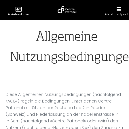
Portal und Infos
Menü und Sprac
CENTRE
PATRONAL
Allgemeine
Nutzungsbedingung
Diese Allgemeinen Nutzungsbedingungen (nachfolgend
«AGB») regeln die Bedingungen, unter denen Centre
Patronal mit Sitz an der Route du Lac 2 in Paudex
(Schweiz) und Niederlassung an der Kapellenstrasse 14
in Bern (nachfolgend «Centre Patronal» oder «wir») den
Nutzern (nachfolgend «Nutzer» oder «Sie») den Zugang zu