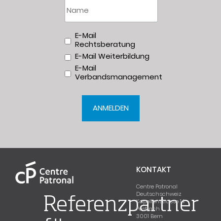
Intérêts
E-Mail
Rechtsberatung
E-Mail Weiterbildung
E-Mail
Verbandsmanagement
KONTAKT
Centre Patronal
Deutschschweiz
Referenzpartner
Kapellenstrasse 14
Postfach
3001 Bern