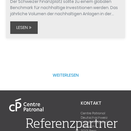
Der Schweizer Finanzplatz sollte zu einem globalen
Benchmark für nachhaltige Investitionen werden. Das
jährliche Volumen der nachhaltigen Anlagen in der…
LESEN
WEITERLESEN
KONTAKT
Centre Patronal
Deutschschweiz
Referenzpartner
Kapellenstrasse 14
Postfach
3001 Bern