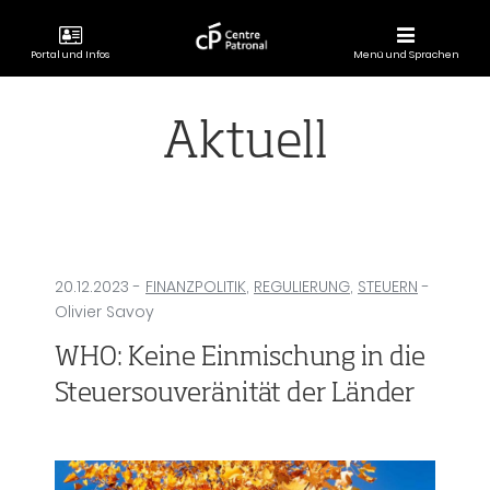
Portal und Infos
Menü und Sprachen
CENTRE
PATRONAL
Aktuell
20.12.2023
-
FINANZPOLITIK
,
REGULIERUNG
,
STEUERN
-
Olivier Savoy
WHO: Keine Einmischung in die
Steuersouveränität der Länder