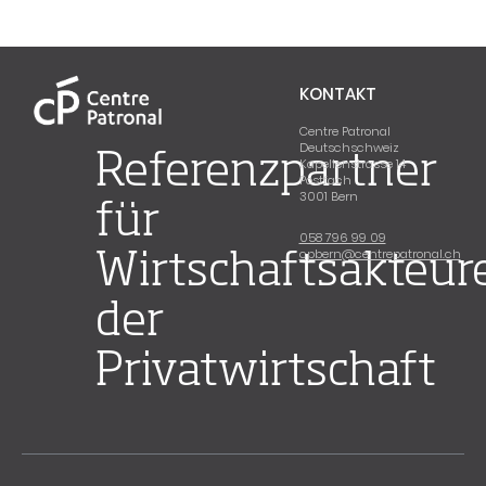
KONTAKT
Centre Patronal
Deutschschweiz
Referenzpartner
Kapellenstrasse 14
Postfach
3001 Bern
für
058 796 99 09
cpbern@centrepatronal.ch
Wirtschaftsakteur
der
Privatwirtschaft