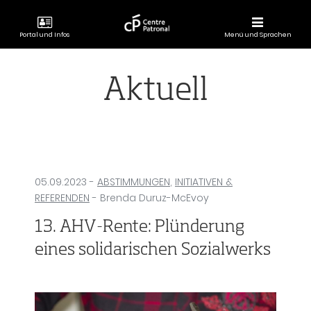
Portal und Infos
Menü und Sprachen
CENTRE
PATRONAL
Aktuell
05.09.2023
-
ABSTIMMUNGEN
,
INITIATIVEN &
REFERENDEN
- Brenda Duruz-McEvoy
13. AHV-Rente: Plünderung
eines solidarischen Sozialwerks