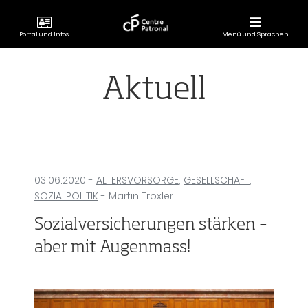
Portal und Infos
Menü und Sprachen
CENTRE
PATRONAL
Aktuell
03.06.2020
-
ALTERSVORSORGE
,
GESELLSCHAFT
,
SOZIALPOLITIK
- Martin Troxler
Sozialversicherungen stärken –
aber mit Augenmass!