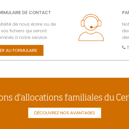
FORMULAIRE DE CONTACT
PA
bilité de nous écrire ou de
Not
vos fichiers qui seront
dis
minés à notre service.
de
T
ER AU FORMULAIRE
ons d’allocations familiales du Ce
DÉCOUVREZ NOS AVANTAGES