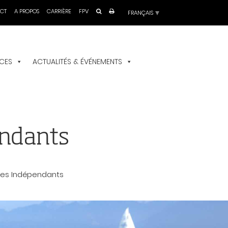
Choisir
CT
A PROPOS
CARRIÈRE
FPV
une
langue
ICES
ACTUALITÉS & ÉVÉNEMENTS
endants
ales Indépendants