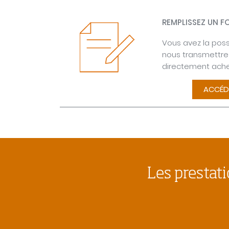
REMPLISSEZ UN 
Vous avez la possi
nous transmettre 
directement ache
ACCÉD
Les prestati