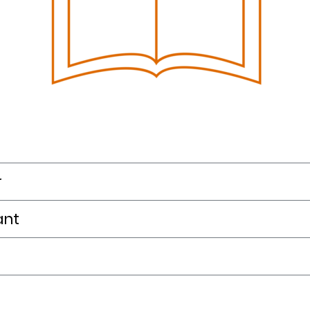
r
ant