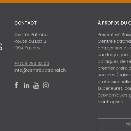
CONTACT
À PROPOS DU 
Centre Patronal
Présent en Sui
Route du Lac 2
Centre Patronal
s
1094 Paudex
entreprises et 
une large gamm
politiques de l’
+41 58 796 33 00
premier ordre 
info@centrepatronal.ch
sociales (caiss
professionnelle 
supérieures, co
économiques, pu
d’entreprise.
N