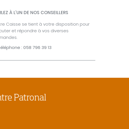
RLEZ À L’UN DE NOS CONSEILLERS
re Caisse se tient à votre disposition pour
cuter et répondre à vos diverses
mandes.
éléphone : 058 796 39 13
ntre Patronal