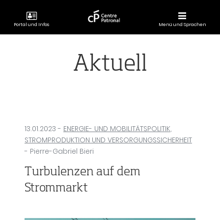
Portal und Infos
Menü und Sprachen
CENTRE
PATRONAL
Aktuell
13.01.2023
-
ENERGIE- UND MOBILITÄTSPOLITIK
,
STROMPRODUKTION UND VERSORGUNGSSICHERHEIT
- Pierre-Gabriel Bieri
Turbulenzen auf dem
Strommarkt