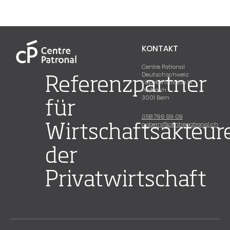
KONTAKT
Centre Patronal
Deutschschweiz
Referenzpartner
Kapellenstrasse 14
Postfach
3001 Bern
für
058 796 99 09
cpbern@centrepatronal.ch
Wirtschaftsakteur
der
Privatwirtschaft