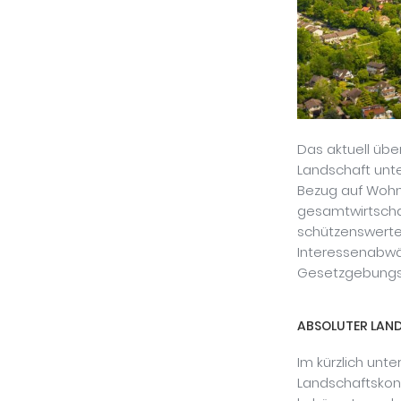
Das aktuell übe
Landschaft unte
Bezug auf Wohne
gesamtwirtschaf
schützenswerter
Interessenabwä
Gesetzgebungs
ABSOLUTER LAN
Im kürzlich unt
Landschaftskon