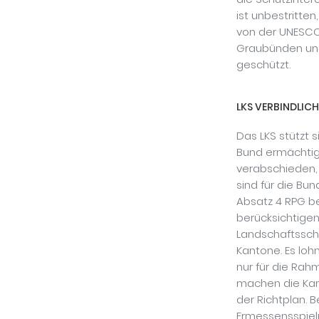
ist unbestritte
von der UNESCO
Graubünden und
geschützt.
LKS VERBINDLIC
Das LKS stützt 
Bund ermächtig
verabschieden,
sind für die B
Absatz 4 RPG b
berücksichtigen
Landschaftssch
Kantone. Es loh
nur für die Rah
machen die Kan
der Richtplan. 
Ermessensspielr