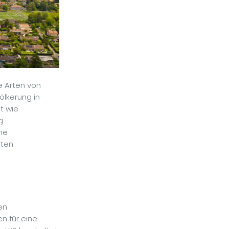
e Arten von
ölkerung in
t wie
g
ine
rten
en
n für eine