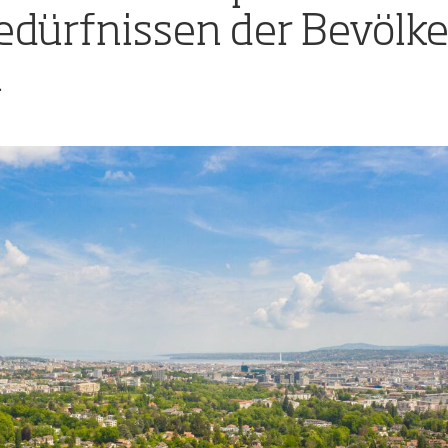
edürfnissen der Bevölk
i