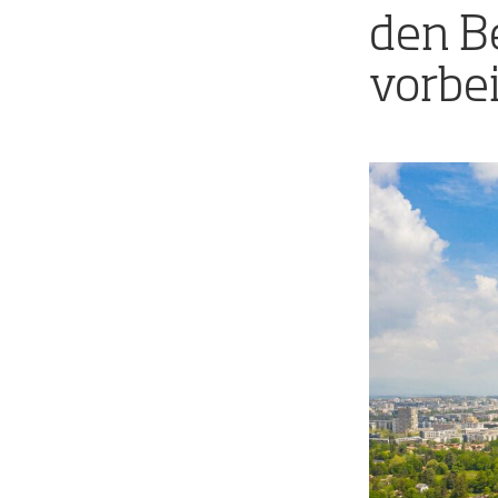
den B
vorbe