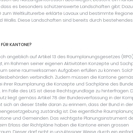
n, dass es besonders schützenswerte Landschaften gibt: Daz
 zum Weltkulturerbe erklärte Lavaux und bestimmte Regionen
 Wallis. Diese Landschaften sind bereits durch bestehendes
H FÜR KANTONE?
sich angeblich auf Artikel 13 des Raumplanungsgesetzes (RPG
t, im Rahmen seiner eigenen Aktivitäten Konzepte und Sach
 um seine raumwirksamen Aufgaben erfüllen zu können. Solc
undesbehörden verbindlich. Zudem müssen die Kantone gemäss
ei ihrer Raumplanung die Konzepte und Sachpläne des Bund
. Im Falle des LKS ist diese Rechtsgrundlage zu hinterfragen. 
utz liegt gemäss Artikel 78 der Bundesverfassung in der Ko
nt sich an dieser Stelle daran zu erinnern, dass der Bund in 
mengesetzgebung zuständig ist. Die eigentliche Raumplanung
tone und Gemeinden. Das wichtigste Planungsinstrument de
Beim Erlass der Richtpläne haben die Kantone einen grossen
aum. Dieser darf nicht in unzulässiger Weise durch ein einfa