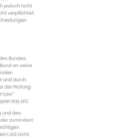
h jedoch nicht
cht verpflichtet
tscheidungen
 des Bundes
 Bund an seine
nalen
t und durch
i der Prüfung
t-Law“
piel das LKS.
g und des
oder zumindest
wichtigen
eim LKS nicht