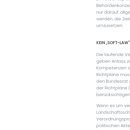
Behördenkonzep
nur darauf, allg
werden, die Zie
umzusetzen.
KEIN „SOFT-LAW
Die laufende V
geben Anlass zu
Kompetenzen z
Richtpläne müs
den Bundesrat 
der Richtpläne 
berücksichtigen
Wenn es um ver
Landschaftssch
Verordnungsproz
politischen Akt