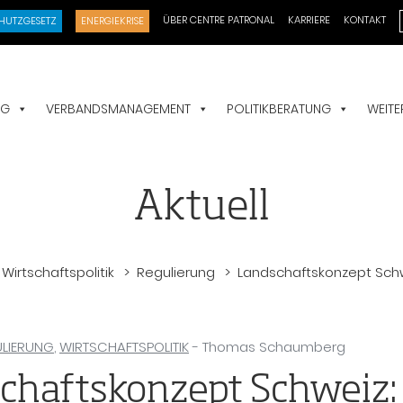
ÜBER CENTRE PATRONAL
KARRIERE
KONTAKT
HUTZGESETZ
ENERGIEKRISE
NG
VERBANDSMANAGEMENT
POLITIKBERATUNG
WEITE
Aktuell
Wirtschaftspolitik
Regulierung
Landschaftskonzept Schw
LIERUNG
,
WIRTSCHAFTSPOLITIK
- Thomas Schaumberg
chaftskonzept Schweiz: