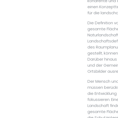
kohärente und q
einen Konzeptte
für die landscha
Die Definition v
gesamte Fläche 
Naturlandschaf
Landschaftsdefi
des Raumplanun
gestellt, könne
Darüber hinaus
und der Gemeind
Ortsbilder ausr
Der Mensch und
müssen berücks
die Entwicklung
fokussieren. E
Landschaft finde
gesamte Fläche
die Schutzinter