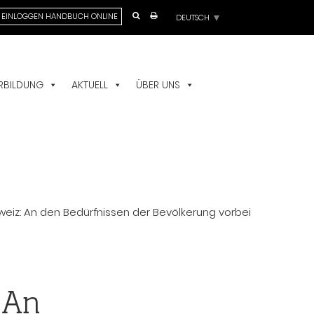
Choose
EINLOGGEN HANDBUCH ONLINE
a
language
RBILDUNG
AKTUELL
ÜBER UNS
eiz: An den Bedürfnissen der Bevölkerung vorbei
 An