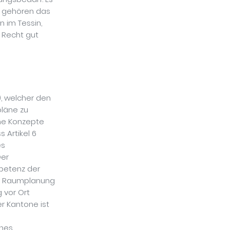
u gehören das
 im Tessin,
 Recht gut
), welcher den
pläne zu
he Konzepte
 Artikel 6
es
Der
mpetenz der
der Raumplanung
 vor Ort
r Kantone ist
ches