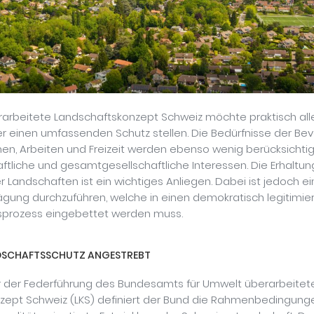
rarbeitete Landschaftskonzept Schweiz möchte praktisch all
r einen umfassenden Schutz stellen. Die Bedürfnisse der Bev
n, Arbeiten und Freizeit werden ebenso wenig berücksichtig
tliche und gesamtgesellschaftliche Interessen. Die Erhaltun
 Landschaften ist ein wichtiges Anliegen. Dabei ist jedoch e
gung durchzuführen, welche in einen demokratisch legitimie
prozess eingebettet werden muss.
DSCHAFTSSCHUTZ ANGESTREBT
er der Federführung des Bundesamts für Umwelt überarbeitet
zept Schweiz (LKS) definiert der Bund die Rahmenbedingunge