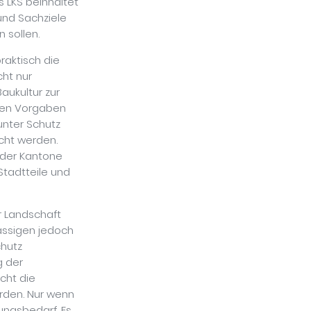
s LKS beinhaltet
 und Sachziele
 sollen.
praktisch die
cht nur
aukultur zur
 den Vorgaben
unter Schutz
icht werden.
 der Kantone
Stadtteile und
r Landschaft
ässigen jedoch
chutz
g der
icht die
rden. Nur wenn
ungsbedarf. Es