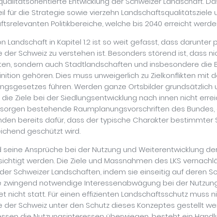
ualitätsorientierte Entwicklung der Schweizer Landschaft. Da
il für die Strategie sowie vierzehn Landschaftsqualitätsziele
ftsrelevanten Politikbereiche, welche bis 2040 erreicht werden
on Landschaft in Kapitel 1.2 ist so weit gefasst, dass darunter 
der Schweiz zu verstehen ist. Besonders störend ist, dass ni
ten, sondern auch Stadtlandschaften und insbesondere die B
nition gehören. Dies muss unweigerlich zu Zielkonflikten mit
gsgesetzes führen. Werden ganze Ortsbilder grundsätzlich 
n die Ziele bei der Siedlungsentwicklung nach innen nicht erre
 sorgen bestehende Raumplanungsvorschriften des Bundes,
en bereits dafür, dass der typische Charakter bestimmter 
eichend geschützt wird.
 seine Ansprüche bei der Nutzung und Weiterentwicklung de
ichtigt werden. Die Ziele und Massnahmen des LKS vernachl
 der Schweizer Landschaften, indem sie einseitig auf deren S
ine zwingend notwendige Interessenabwägung bei der Nutzun
t nicht statt. Für einen effizienten Landschaftsschutz muss n
 der Schweiz unter den Schutz dieses Konzeptes gestellt we
essen die Nutzungsinteressen überwiegen, besteht ein Handl