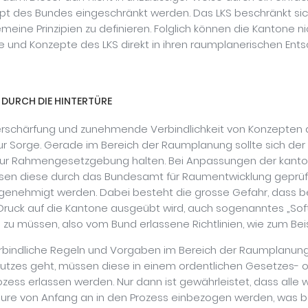
t des Bundes eingeschränkt werden. Das LKS beschränkt sic
emeine Prinzipien zu definieren. Folglich können die Kantone ni
le und Konzepte des LKS direkt in ihren raumplanerischen En
“ DURCH DIE HINTERTÜRE
erschärfung und zunehmende Verbindlichkeit von Konzepten
r Sorge. Gerade im Bereich der Raumplanung sollte sich der
ur Rahmengesetzgebung halten. Bei Anpassungen der kanto
sen diese durch das Bundesamt für Raumentwicklung geprüf
genehmigt werden. Dabei besteht die grosse Gefahr, dass be
Druck auf die Kantone ausgeübt wird, auch sogenanntes „Sof
 zu müssen, also vom Bund erlassene Richtlinien, wie zum Beis
bindliche Regeln und Vorgaben im Bereich der Raumplanun
utzes geht, müssen diese in einem ordentlichen Gesetzes- 
ess erlassen werden. Nur dann ist gewährleistet, dass alle 
eure von Anfang an in den Prozess einbezogen werden, was b