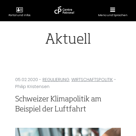
Portal und Infos
Menü und Sprachen
CENTRE
PATRONAL
Aktuell
05.02.2020
-
REGULIERUNG
,
WIRTSCHAFTSPOLITIK
-
Philip Kristensen
Schweizer Klimapolitik am
Beispiel der Luftfahrt