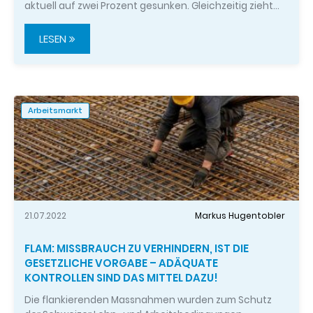
aktuell auf zwei Prozent gesunken. Gleichzeitig zieht…
LESEN
Arbeitsmarkt
21.07.2022
Markus Hugentobler
FLAM: MISSBRAUCH ZU VERHINDERN, IST DIE
GESETZLICHE VORGABE – ADÄQUATE
KONTROLLEN SIND DAS MITTEL DAZU!
Die flankierenden Massnahmen wurden zum Schutz