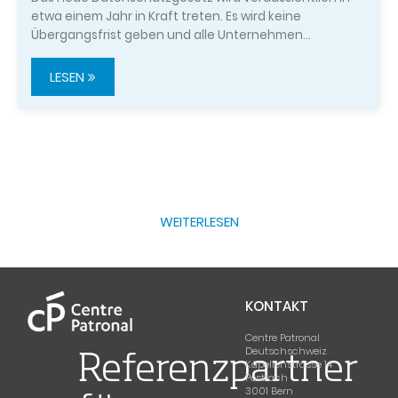
etwa einem Jahr in Kraft treten. Es wird keine
Übergangsfrist geben und alle Unternehmen…
LESEN
WEITERLESEN
KONTAKT
Centre Patronal
Deutschschweiz
Referenzpartner
Kapellenstrasse 14
Postfach
3001 Bern