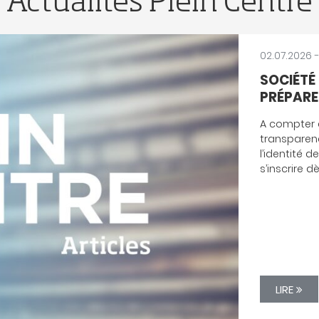
Actualités Plein Centre
02.04.2026
MODIFIC
RÈGLEME
FRAIS, 
DÉPLAC
Le règleme
Impôts (CSI
forfaitair
l’employeur
passe déso
kilomètre.
LIRE