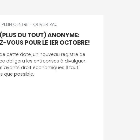
-
PLEIN CENTRE
- JEAN-BLAISE ROGGEN
ATION DU MODÈLE DE
NT CSI DE REMBOURSEMENT DE
CONCERNANT LES FRAIS DE
EMENT
nt modèle de la Conférence Suisse des
) a réajusté pour 2026 le montant
e maximal de remboursement, par
, des frais de véhicules aux employés qui
rmais de 0.70 à 0.75 centimes par