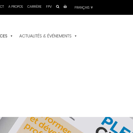
Choisir
CT
A PROPOS
CARRIÈRE
FPV
une
langue
ICES
ACTUALITÉS & ÉVÉNEMENTS