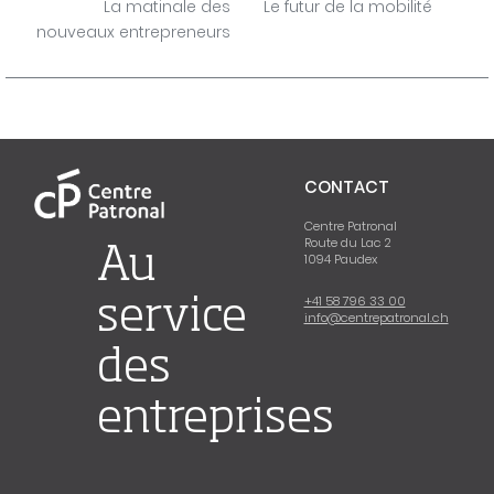
de
La matinale des
Le futur de la mobilité
nouveaux entrepreneurs
l'événement
CONTACT
Centre Patronal
Route du Lac 2
Au
1094 Paudex
+41 58 796 33 00
service
info@centrepatronal.ch
des
entreprises