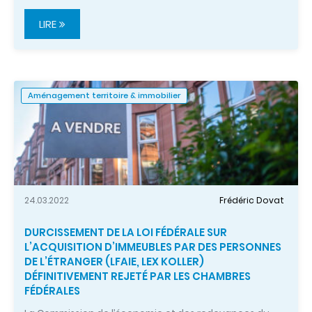
LIRE
Aménagement territoire & immobilier
24.03.2022
Frédéric Dovat
DURCISSEMENT DE LA LOI FÉDÉRALE SUR
L’ACQUISITION D’IMMEUBLES PAR DES PERSONNES
DE L’ÉTRANGER (LFAIE, LEX KOLLER)
DÉFINITIVEMENT REJETÉ PAR LES CHAMBRES
FÉDÉRALES