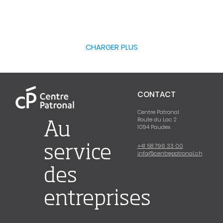
CHARGER PLUS
CONTACT
Centre Patronal
Route du Lac 2
Au
1094 Paudex
+41 58 796 33 00
service
info@centrepatronal.ch
des
entreprises