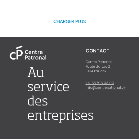
CHARGER PLUS
CONTACT
Centre Patronal
Route du Lac 2
Au
1094 Paudex
+41 58 796 33 00
service
info@centrepatronal.ch
des
entreprises