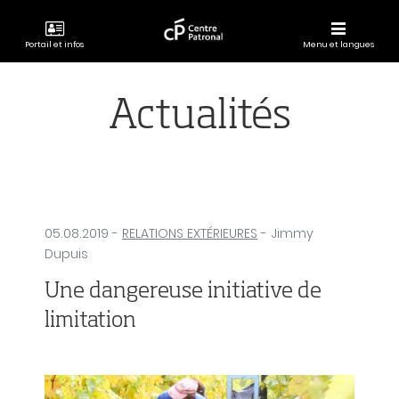
Portail et infos
Menu et langues
CENTRE
PATRONAL
Actualités
05.08.2019
-
RELATIONS EXTÉRIEURES
- Jimmy
Dupuis
Une dangereuse initiative de
limitation