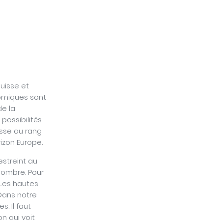
Suisse et
omiques sont
de la
possibilités
isse au rang
zon Europe.
streint au
sombre. Pour
. Les hautes
 Dans notre
. Il faut
n qui voit