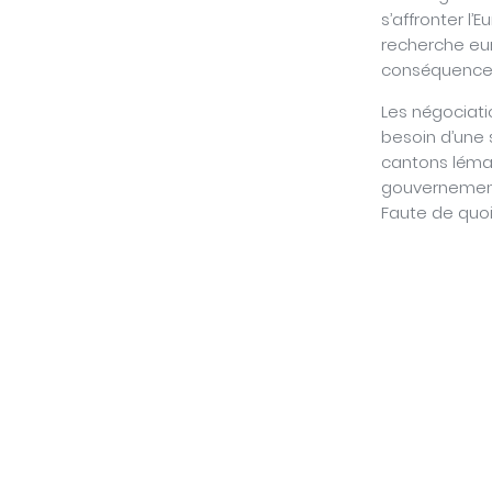
s’affronter l’
recherche euro
conséquences
Les négociati
besoin d’une 
cantons léman
gouvernements
Faute de quoi