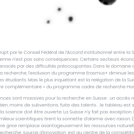
pt par le Conseil Fédéral de l’Accord institutionnel entre la 
péenne n’est pas sans conséquences. Certains secteurs écon
nacés par des difficultés préoccupantes. Dans le domaine 
la recherche, l’exclusion du programme Erasmus+ diminue les 
s étudiants. Mais le plus inquiétant est la relégation de la Su
ire complémentaire » du programme cadre de recherche Hori
ces sont massives pour la recherche en Suisse : un accès re
en, moins de subventions, fuite des talents… le tableau est 
 la science doit être ouverte. La Suisse n’y fait pas exception
milieux scientifiques tirent la sonnette d’alarme avec raison.
ère grise remplace avantageusement les ressources naturelles
recherche, source d’innovation, est au centre de la compétitio