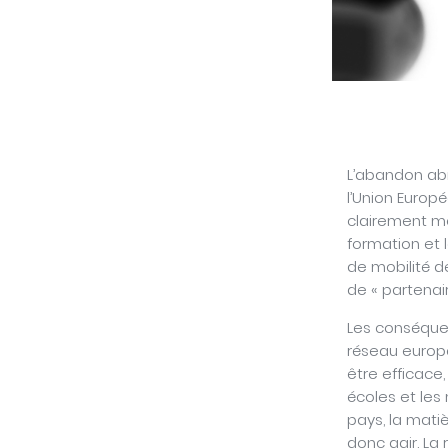
L’abandon abru
l’Union Euro
clairement me
formation et 
de mobilité de
de « partena
Les conséquen
réseau europé
être efficace,
écoles et les 
pays, la mati
donc agir. La 