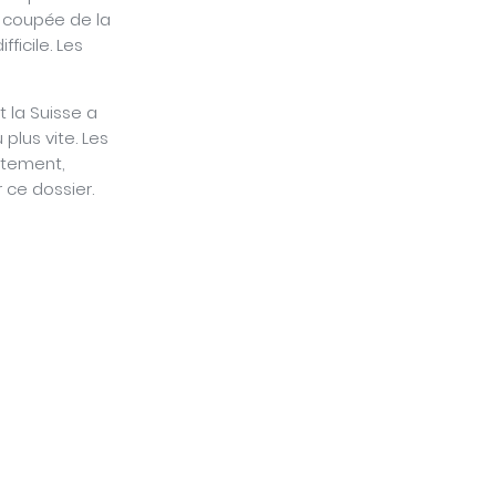
se coupée de la
ficile. Les
t la Suisse a
plus vite. Les
rtement,
 ce dossier.