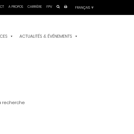
Choisir
CT
A PROPOS
CARRIÈRE
FPV
une
langue
ICES
ACTUALITÉS & ÉVÉNEMENTS
a recherche