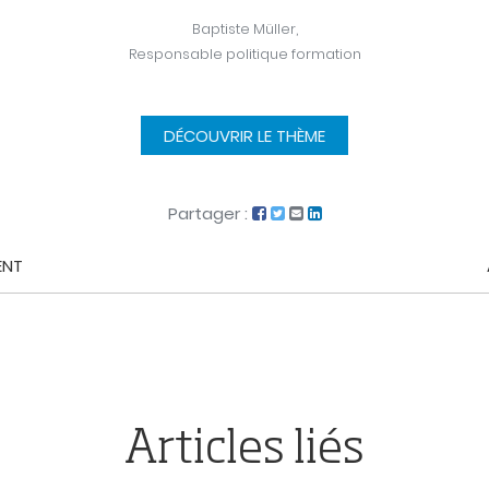
Baptiste Müller,
Responsable politique formation
DÉCOUVRIR LE THÈME
Partager :
ENT
ion
Articles liés