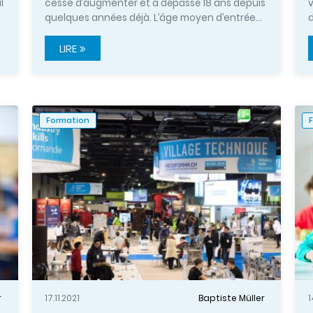
l
cesse d’augmenter et a dépassé 18 ans depuis
quelques années déjà. L’âge moyen d’entrée…
d
LIRE
Formation
r
17.11.2021
Baptiste Müller
1