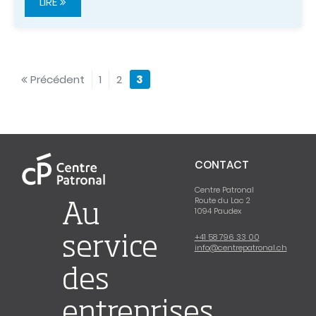
LIRE
Précédent
1
2
3
CONTACT
Centre Patronal
Route du Lac 2
Au
1094 Paudex
+41 58 796 33 00
service
info@centrepatronal.ch
des
entreprises