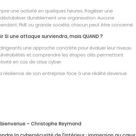
re une activité en quelques heures, fragiliser une
 déstabiliser durablement une organisation. Aucune
pendant, PME ou grande société, chacun peut être concerné.
oir SI une attaque surviendra, mais QUAND ?
irigeants une approche concrète pour évaluer leur niveau
 vulnérabilités et comprendre les étapes clés permettant
ctivité en cas de crise cyber.
a résilience de son entreprise face à une réalité devenue
l
 bienvenue – Christophe Reymond
dre la cybersécurité de l’intérieur : immersion au cœur