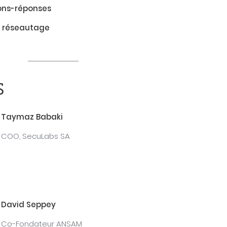
ons-réponses
if réseautage
s
Taymaz Babaki
COO, SecuLabs SA
David Seppey
Co-Fondateur ANSAM