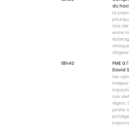
du hac
Le pay
pourquo
Une dém
entre m
éclairag
attaque
dirigean
18h40
PME à l
David 
Les cyb
indépend
impacts
cas rée
région, 
pirate.
protéger
impacts