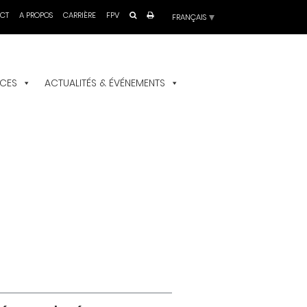
Choisir
CT
A PROPOS
CARRIÈRE
FPV
une
langue
ICES
ACTUALITÉS & ÉVÉNEMENTS