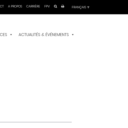
Choisir
CT
A PROPOS
CARRIÈRE
FPV
une
langue
ICES
ACTUALITÉS & ÉVÉNEMENTS