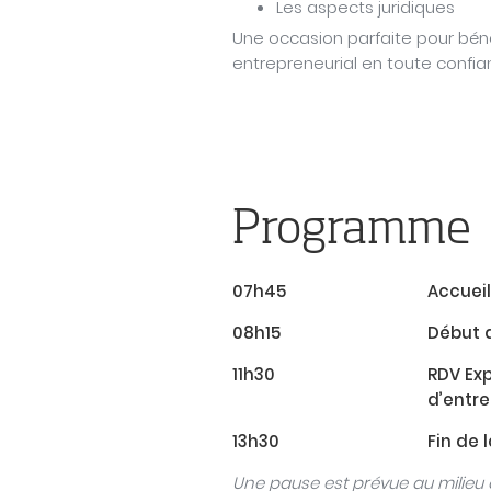
Les aspects juridiques
Une occasion parfaite pour béné
entrepreneurial en toute confia
Programme
07h45
Accuei
08h15
Début 
11h
30
RDV Exp
d’entre
13h
30
Fin de 
Une pause est prévue au milieu 