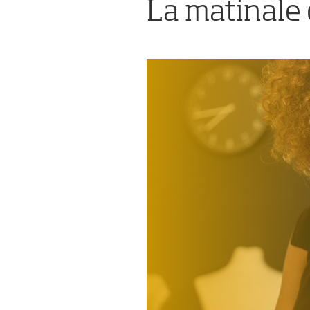
de
La matinale
l'événement