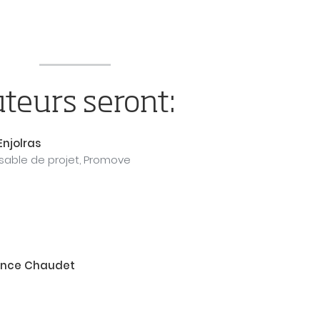
uteurs seront:
Enjolras
able de projet, Promove
nce Chaudet