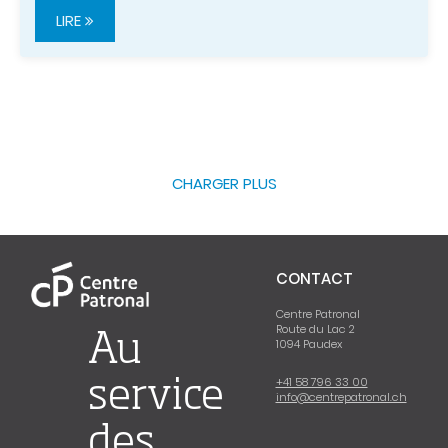
LIRE
CHARGER PLUS
CONTACT
Centre Patronal
Route du Lac 2
Au
1094 Paudex
+41 58 796 33 00
service
info@centrepatronal.ch
des