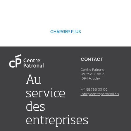
CHARGER PLUS
CONTACT
Centre Patronal
Route du Lac 2
Au
1094 Paudex
+41 58 796 33 00
service
info@centrepatronal.ch
des
entreprises