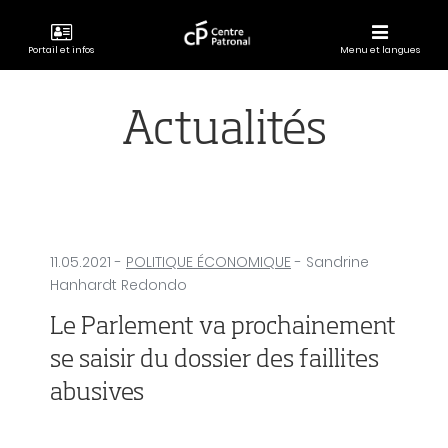
Portail et infos
Menu et langues
CENTRE
PATRONAL
Actualités
11.05.2021
-
POLITIQUE ÉCONOMIQUE
- Sandrine
Hanhardt Redondo
Le Parlement va prochainement
se saisir du dossier des faillites
abusives