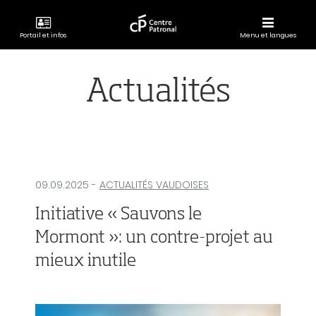
Portail et infos
Menu et langues
CENTRE
PATRONAL
Actualités
09.09.2025
-
ACTUALITÉS VAUDOISES
Initiative « Sauvons le
Mormont »: un contre-projet au
mieux inutile